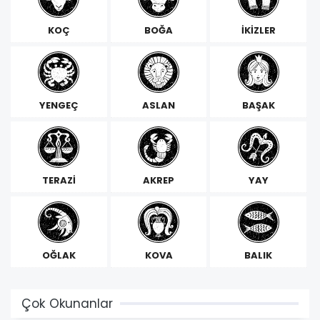
KOÇ
BOĞA
İKİZLER
YENGEÇ
ASLAN
BAŞAK
TERAZİ
AKREP
YAY
OĞLAK
KOVA
BALIK
Çok Okunanlar