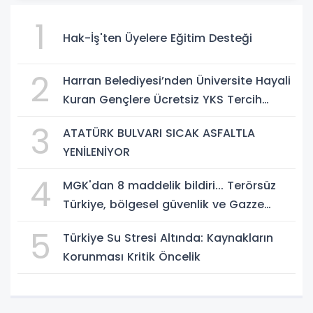
1
Hak-İş'ten Üyelere Eğitim Desteği
2
Harran Belediyesi’nden Üniversite Hayali
Kuran Gençlere Ücretsiz YKS Tercih
Danışmanlığı
3
ATATÜRK BULVARI SICAK ASFALTLA
YENİLENİYOR
4
MGK'dan 8 maddelik bildiri... Terörsüz
Türkiye, bölgesel güvenlik ve Gazze
mesajı
5
Türkiye Su Stresi Altında: Kaynakların
Korunması Kritik Öncelik