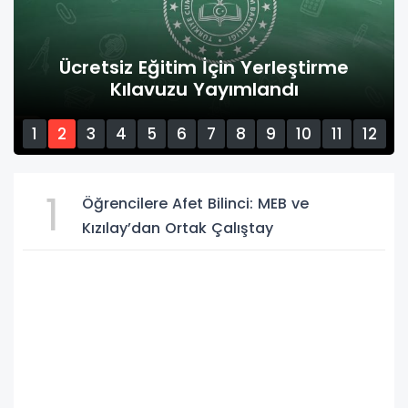
Ücretsiz Eğitim İçin Yerleştirme
Kılavuzu Yayımlandı
1
2
3
4
5
6
7
8
9
10
11
12
13
14
15
1
Öğrencilere Afet Bilinci: MEB ve
Kızılay’dan Ortak Çalıştay