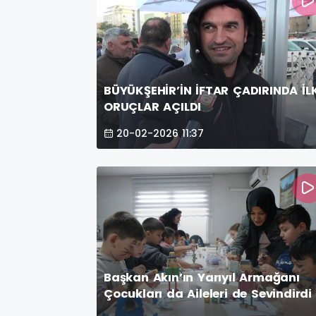
BÜYÜKŞEHİR’İN İFTAR ÇADIRINDA İL
ORUÇLAR AÇILDI
20-02-2026 11:37
Başkan Akın’ın Yarıyıl Armağanı
Çocukları da Aileleri de Sevindirdi