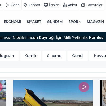
r
Video
Rehber
İlanlar
Anket
Gazeteler
EKONOMİ
SİYASET
GÜNDEM
SPOR
MAGAZİN
lmaz: Nitelikli İnsan Kaynağı İçin Milli Yetkinlik Hamlesi
agazin
Komik
Sinema
Genel
Hayva