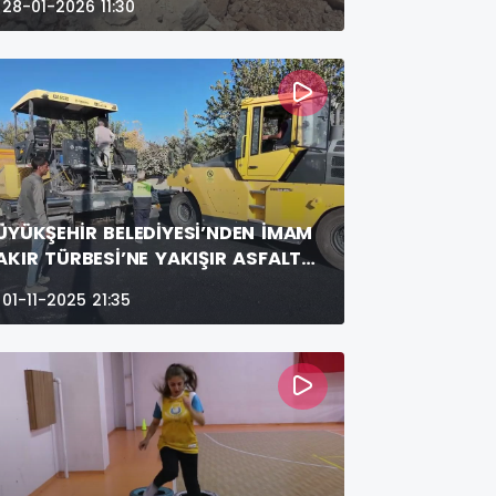
28-01-2026 11:30
ÜYÜKŞEHİR BELEDİYESİ’NDEN İMAM
AKIR TÜRBESİ’NE YAKIŞIR ASFALT
ALIŞMASI
01-11-2025 21:35