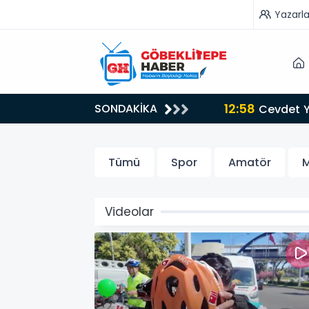
Yazarla
12:58
SONDAKİKA
Cevdet Yı
Tümü
Spor
Amatör
M
Videolar