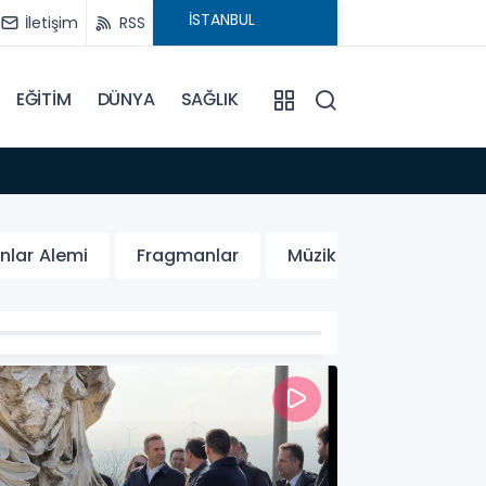
İletişim
RSS
EĞİTİM
DÜNYA
SAĞLIK
19:03
Türkiy
nlar Alemi
Fragmanlar
Müzik
Süper Yete