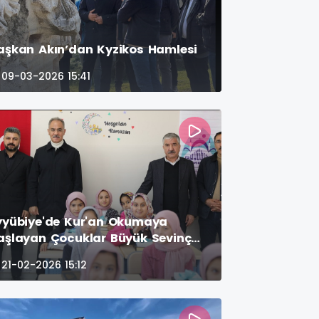
aşkan Akın’dan Kyzikos Hamlesi
09-03-2026 15:41
yyübiye'de Kur'an Okumaya
aşlayan Çocuklar Büyük Sevinç
aşadı
21-02-2026 15:12