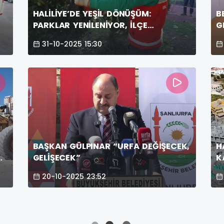
HALİLİYE’DE YEŞİL DÖNÜŞÜM:
B
PARKLAR YENİLENİYOR, İLÇE
G
GÜZELLEŞİYOR
K
31-10-2025 15:30
BAŞKAN GÜLPINAR “URFA DEĞİŞECEK,
H
GELİŞECEK”
K
20-10-2025 23:52