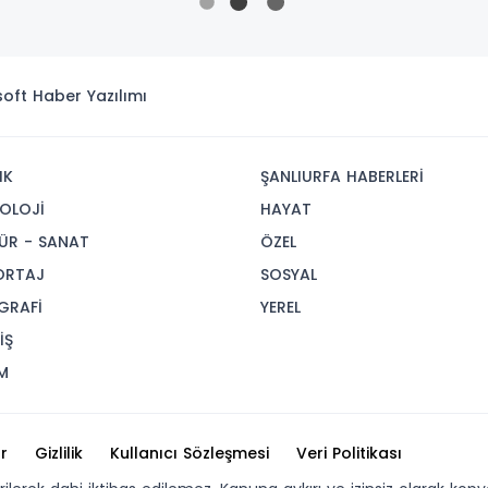
isoft
Haber Yazılımı
IK
ŞANLIURFA HABERLERİ
OLOJİ
HAYAT
ÜR - SANAT
ÖZEL
ORTAJ
SOSYAL
GRAFİ
YEREL
İŞ
M
r
Gizlilik
Kullanıcı Sözleşmesi
Veri Politikası