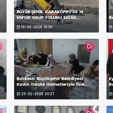
BÜYÜKŞEHİR, KARAKÖPRÜ’DE 14
KM’LİK GRUP YOLUNU SICAK
B
ASFALTLA BULUŞTURUYOR
10-03-2026 16:30
Balıkesir Büyükşehir Belediyesi
E
Kadın Odaklı Hizmetleriyle Öne
B
Çıkıyor
Y
23-02-2026 20:37