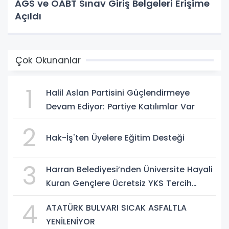
AGS ve ÖABT Sınav Giriş Belgeleri Erişime
Açıldı
Çok Okunanlar
1
Halil Aslan Partisini Güçlendirmeye
Devam Ediyor: Partiye Katılımlar Var
2
Hak-İş'ten Üyelere Eğitim Desteği
3
Harran Belediyesi’nden Üniversite Hayali
Kuran Gençlere Ücretsiz YKS Tercih
Danışmanlığı
4
ATATÜRK BULVARI SICAK ASFALTLA
YENİLENİYOR