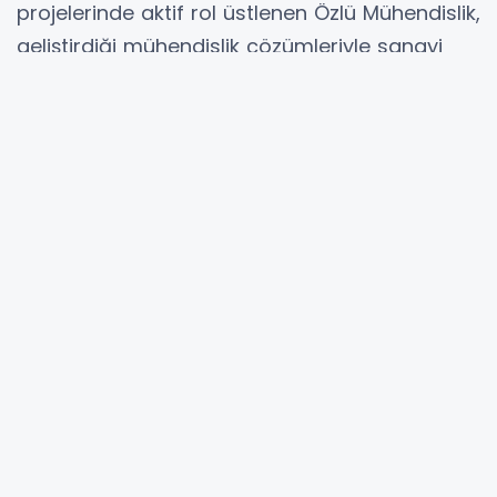
projelerinde aktif rol üstlenen Özlü Mühendislik,
geliştirdiği mühendislik çözümleriyle sanayi
süreçlerinde açığa çıkan atık enerjinin yeniden
üretime kazandırılmasını hedefliyor.
BURSA (İGFA) -
Özlü Mühendislik Enerji
Verimliliği ve AR-GE Mühendisi İlayda
Umutkan, enerji verimliliği projelerinin
günümüz sanayisi için stratejik bir gereklilik
haline geldiğini belirterek, bu yaklaşımın
çevresel sorumluluk ve ekonomik
sürdürülebilirliği aynı zeminde buluşturduğunu
ifade etti.