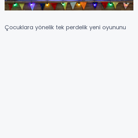
Çocuklara yönelik tek perdelik yeni oyununu
tiyatroseverlerle buluşturan Şehir Tiyatrosu,
Onat Kutlar Tiyatro Salonu’nda sevgi, dostluk,
paylaşma, emek ve hayal kurmanın gücünü
seyircilere sahne diliyle anlattı.