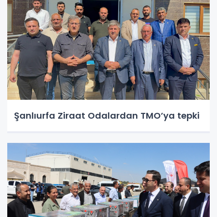
Şanlıurfa Ziraat Odalardan TMO’ya tepki