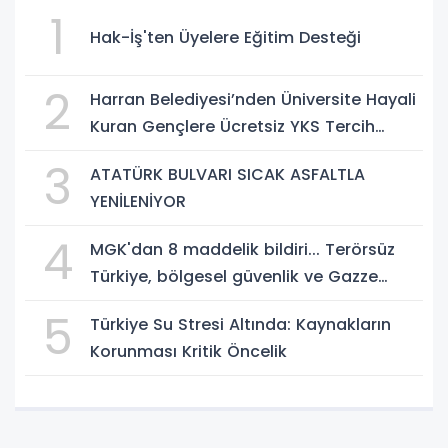
1
Hak-İş'ten Üyelere Eğitim Desteği
2
Harran Belediyesi’nden Üniversite Hayali
Kuran Gençlere Ücretsiz YKS Tercih
Danışmanlığı
3
ATATÜRK BULVARI SICAK ASFALTLA
YENİLENİYOR
4
MGK'dan 8 maddelik bildiri... Terörsüz
Türkiye, bölgesel güvenlik ve Gazze
mesajı
5
Türkiye Su Stresi Altında: Kaynakların
Korunması Kritik Öncelik