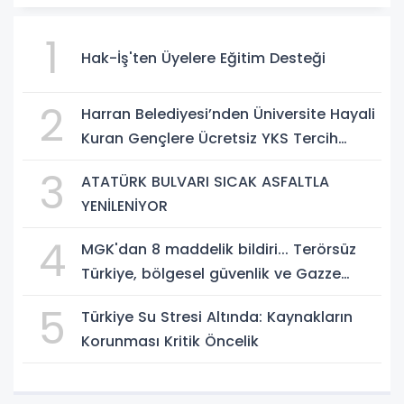
1
Hak-İş'ten Üyelere Eğitim Desteği
2
Harran Belediyesi’nden Üniversite Hayali
Kuran Gençlere Ücretsiz YKS Tercih
Danışmanlığı
3
ATATÜRK BULVARI SICAK ASFALTLA
YENİLENİYOR
4
MGK'dan 8 maddelik bildiri... Terörsüz
Türkiye, bölgesel güvenlik ve Gazze
mesajı
5
Türkiye Su Stresi Altında: Kaynakların
Korunması Kritik Öncelik