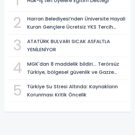
1
Hak-İş'ten Üyelere Eğitim Desteği
2
Harran Belediyesi’nden Üniversite Hayali
Kuran Gençlere Ücretsiz YKS Tercih
Danışmanlığı
3
ATATÜRK BULVARI SICAK ASFALTLA
YENİLENİYOR
4
MGK'dan 8 maddelik bildiri... Terörsüz
Türkiye, bölgesel güvenlik ve Gazze
mesajı
5
Türkiye Su Stresi Altında: Kaynakların
Korunması Kritik Öncelik