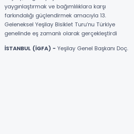
yaygınlaştırmak ve bağımlılıklara karşı
farkındalığı güçlendirmek amacıyla 13.
Geleneksel Yeşilay Bisiklet Turu’nu Türkiye
genelinde eş zamanlı olarak gerçekleştirdi
İSTANBUL (İGFA) -
Yeşilay Genel Başkanı Doç.
Dr. Mehmet Dinç’in de katıldığı etkinlikte, tur
öncesinde A Millî Takımımızın Avustralya ile
oynadığı Dünya Kupası karşılaşması Sepetçiler
Kasrı’nda dev ekranda izlendi
Yeşilay tarafından bu yıl 13’üncüsü düzenlenen
Geleneksel Yeşilay Bisiklet Turu, Türkiye’nin
dört bir yanında eş zamanlı olarak büyük bir
heyecanla gerçekleştirildi. 81 ilde düzenlenen