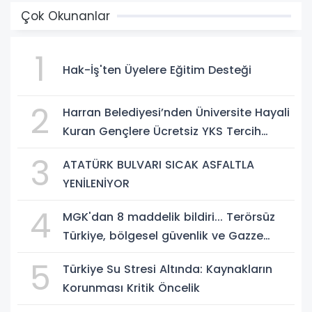
Çok Okunanlar
1
Hak-İş'ten Üyelere Eğitim Desteği
2
Harran Belediyesi’nden Üniversite Hayali
Kuran Gençlere Ücretsiz YKS Tercih
Danışmanlığı
3
ATATÜRK BULVARI SICAK ASFALTLA
YENİLENİYOR
4
MGK'dan 8 maddelik bildiri... Terörsüz
Türkiye, bölgesel güvenlik ve Gazze
mesajı
5
Türkiye Su Stresi Altında: Kaynakların
Korunması Kritik Öncelik