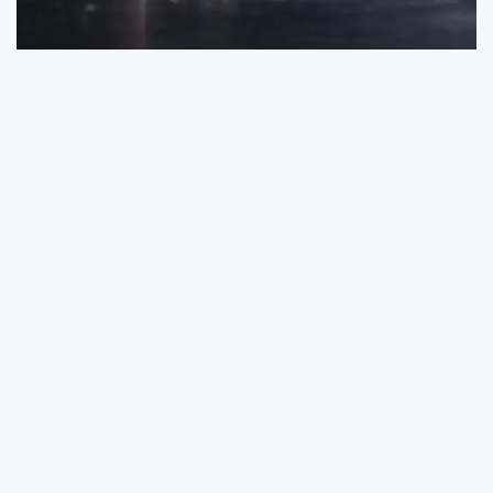
Özellikle kırsal kesimdeki yollarda seyahat
ederken araçlardan yol kenarlarına atılan
söndürülmemiş sigara izmaritleri tarla ve
ormanlık alanlarda yangın çıkarabiliyor. Çıkan
yangınlara hızlı bir şekilde müdahale eden
Kocaeli İtfaiyesi bu duruma karşı vatandaşları
uyarıyor. Yol kenarı yangınlarında birçok canlı
zarar görebildiği gibi doğal bitki örtüsü de bu
yangınlardan etkilenebiliyor. Yaz aylarına
girdiğimiz ve hava sıcaklıklarının yükseldiği bu
dönemde vatandaşların sigara izmaritini yere
atmamaları konusunda göstereceği