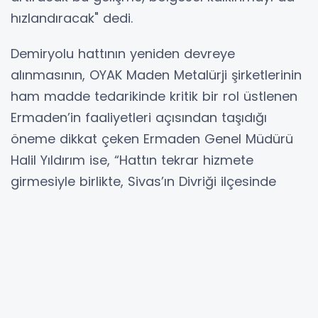
hızlandıracak" dedi.
Demiryolu hattının yeniden devreye
alınmasının, OYAK Maden Metalürji şirketlerinin
ham madde tedarikinde kritik bir rol üstlenen
Ermaden’in faaliyetleri açısından taşıdığı
öneme dikkat çeken Ermaden Genel Müdürü
Halil Yıldırım ise, “Hattın tekrar hizmete
girmesiyle birlikte, Sivas’ın Divriği ilçesinde
bulunan Demirdağ tesislerimizden çıkarılan
demir cevherinin taşınma süresi kısalacak,
taşıma kapasitesi de iki katına çıkacak. Bu
gelişme, OYAK Maden Metalürji şirketlerinin
rekabet gücüne katkı sağlayacak” diye
konuştu.