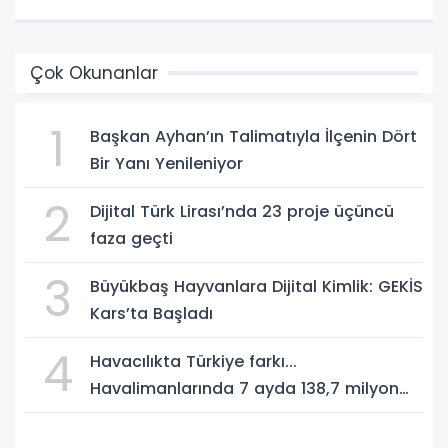
Çok Okunanlar
1
Başkan Ayhan’ın Talimatıyla İlçenin Dört
Bir Yanı Yenileniyor
2
Dijital Türk Lirası’nda 23 proje üçüncü
faza geçti
3
Büyükbaş Hayvanlara Dijital Kimlik: GEKİS
Kars’ta Başladı
4
Havacılıkta Türkiye farkı...
Havalimanlarında 7 ayda 138,7 milyon
yolcu