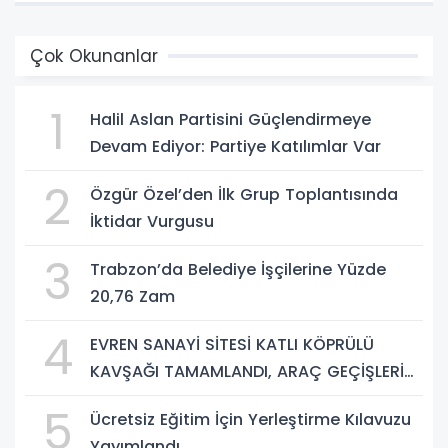
Çok Okunanlar
1
Halil Aslan Partisini Güçlendirmeye
Devam Ediyor: Partiye Katılımlar Var
2
Özgür Özel’den İlk Grup Toplantısında
İktidar Vurgusu
3
Trabzon’da Belediye İşçilerine Yüzde
20,76 Zam
4
EVREN SANAYİ SİTESİ KATLI KÖPRÜLÜ
KAVŞAĞI TAMAMLANDI, ARAÇ GEÇİŞLERİ
BAŞLADI
5
Ücretsiz Eğitim İçin Yerleştirme Kılavuzu
Yayımlandı