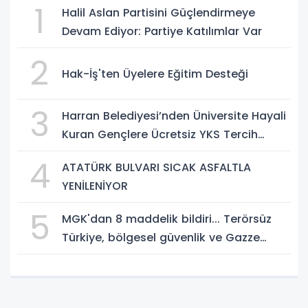
1
Halil Aslan Partisini Güçlendirmeye
Devam Ediyor: Partiye Katılımlar Var
2
Hak-İş'ten Üyelere Eğitim Desteği
3
Harran Belediyesi’nden Üniversite Hayali
Kuran Gençlere Ücretsiz YKS Tercih
Danışmanlığı
4
ATATÜRK BULVARI SICAK ASFALTLA
YENİLENİYOR
5
MGK'dan 8 maddelik bildiri... Terörsüz
Türkiye, bölgesel güvenlik ve Gazze
mesajı