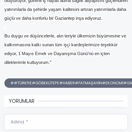
oluşturuyor, güvenli iş hayatı adına sağlık altyapısını güçlendiren
yatırımlarla da şehirde yaşam kalitesini artıran yatırımlarla daha
güçlü ve daha konforlu bir Gaziantep inşa ediyoruz.
Bu duygu ve düşüncelerle, alın teriyle ülkemizin büyümesine ve
kalkınmasına katkı sunan tüm işçi kardeşlerimize teşekkür
ediyor, 1 Mayıs Emek ve Dayanışma Günü’nü en içten
dileklerimle kutluyorum.”
##TÜRKİYE#GÖBEKLİTEPE#HABER#FATMAŞAHİN#EKONOMİ#GA
YORUMLAR
Adınız *