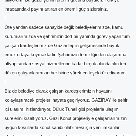
biliyorum. Bu güzel şehrin üretim gücünü büyüten, Türkiye
ihracatındaki payını artıran en önemli güç sizlersiniz.
Öte yandan sadece sanayide değil; belediyelerimizde, kamu
kurumlarımızda ve şehrimizin dört bir yanında görev yapan tüm
çalışan kardeşlerimiz de Gaziantep’in gelişmesinde büyük
emek ortaya koymaktadır. Şehrimizin temizliğinden ulaşımına,
altyapısından sosyal hizmetlerine kadar birçok alanda alın teri
döken çalışanlarımızın her birine yürekten teşekkür ediyorum.
Biz de belediye olarak çalışan kardeşlerimizin hayatını
kolaylaştıracak projeleri hayata geçiriyoruz. GAZİRAY ile şehir
içi ulaşımı hızlandırıyor, Dülük Tüneli gibi projelerle ulaşım
sürelerini kısaltıyoruz. Gazi Konut projeleriyle çalışanlarımızın
uygun koşullarda konut sahibi olabilmesi için yeni imkanlar