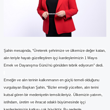
Şahin mesajında, “Üreterek şehrimize ve ülkemize değer katan,
alın teriyle hayatı güzelleştiren işçi kardeşlerimizin 1 Mayıs
Emek ve Dayanışma Günü’nü gönülden tebrik ediyorum” dedi.
Emeğin ve alın terinin kalkınmanın en güçlü temeli olduğunu
vurgulayan Başkan Şahin, “Bizler emeği yücelten, alın terini
kutsal gören bir medeniyetin temsilcileriyiz. Ülkemizin yatırım,
istihdam, üretim ve ihracat odaklı büyümesinde işçi
kardeşlerimizin katkısı çok büyüktür. Bu nedenle