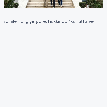
Edinilen bilgiye göre, hakkında “Konutta ve
eklentilerinde yağma” suçundan 4 yıl 2 ay
kesinleşmiş hapis cezası bulunan F.Ç. isimli
şahıs, 20 Nisan 2026 tarihinde Ceylanpınar
ilçesinde düzenlenen operasyonla yakalandı.
Ceylanpınar İlçe Jandarma Komutanlığı
ekiplerince gerçekleştirilen faaliyetler
neticesinde suçüstü yakalanan zanlı, gözaltına
alındı. F.Ç., işlemlerinin tamamlanmasının
ardından adli makamlara sevk edilmek üzere