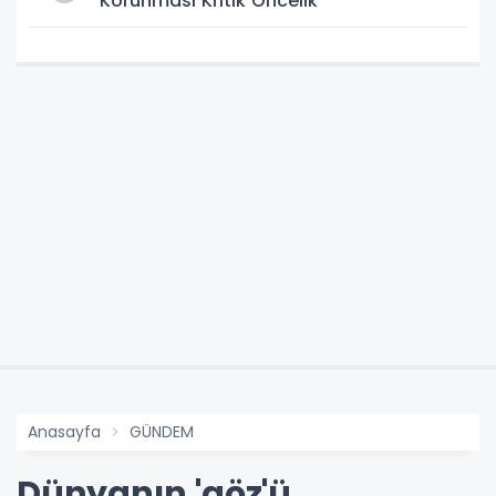
Korunması Kritik Öncelik
Anasayfa
GÜNDEM
Dünyanın 'göz'ü