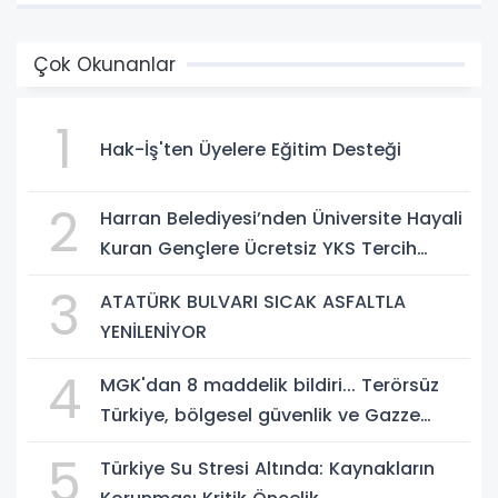
Çok Okunanlar
1
Hak-İş'ten Üyelere Eğitim Desteği
2
Harran Belediyesi’nden Üniversite Hayali
Kuran Gençlere Ücretsiz YKS Tercih
Danışmanlığı
3
ATATÜRK BULVARI SICAK ASFALTLA
YENİLENİYOR
4
MGK'dan 8 maddelik bildiri... Terörsüz
Türkiye, bölgesel güvenlik ve Gazze
mesajı
5
Türkiye Su Stresi Altında: Kaynakların