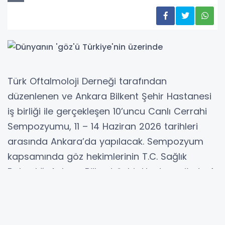
Türk Oftalmoloji Derneği tarafından
düzenlenen ve Ankara Bilkent Şehir Hastanesi
iş birliği ile gerçekleşen 10’uncu Canlı Cerrahi
Sempozyumu, 11 – 14 Haziran 2026 tarihleri
arasında Ankara’da yapılacak. Sempozyum
kapsamında göz hekimlerinin T.C. Sağlık
Bakanlığı Ankara Bilkent Şehir Hastanesi’nde 4
gün boyunca yapacağı ameliyatlar canlı
yayınla diğer göz doktorlarının bulunduğu
konferans salonuna aktarılacak.