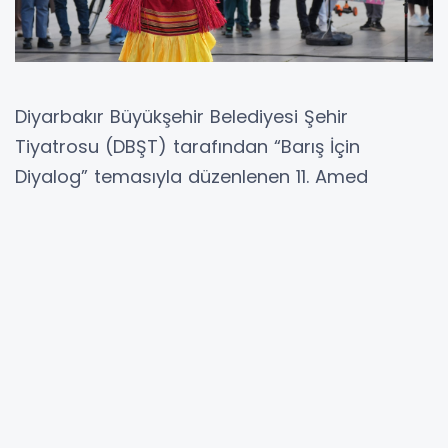
Diyarbakır Büyükşehir Belediyesi Şehir
Tiyatrosu (DBŞT) tarafından “Barış İçin
Diyalog” temasıyla düzenlenen 11. Amed
Uluslararası Tiyatro Festivali, sokak gösterileri,
dans performansları ve tiyatro oyunlarıyla 9.
gününde kenti adeta bir açık hava sahnesine
dönüştürdü. Kent Meydanı’nda hem çocukların
hem de yetişkinlerin yoğun ilgi gösterdiği
etkinliklerde izleyiciler unutulmaz anlara
tanıklık etti. Finale yaklaşan festivalde tempo
düşmezken, sanatın birleştirici gücü bir kez
daha hissedildi.