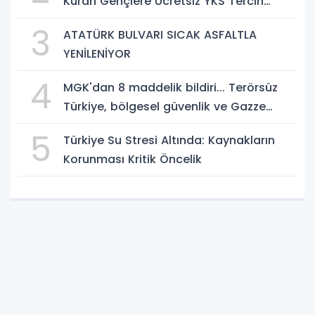
Kuran Gençlere Ücretsiz YKS Tercih
Danışmanlığı
3
ATATÜRK BULVARI SICAK ASFALTLA
YENİLENİYOR
4
MGK'dan 8 maddelik bildiri... Terörsüz
Türkiye, bölgesel güvenlik ve Gazze
mesajı
5
Türkiye Su Stresi Altında: Kaynakların
Korunması Kritik Öncelik