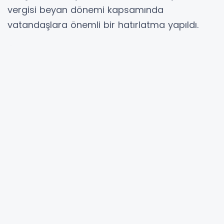
vergisi beyan dönemi kapsamında
vatandaşlara önemli bir hatırlatma yapıldı.
Özellikle yeni taşınmaz sahibi olanlar ile
taşınmazlarında değişiklik yapan
vatandaşların, yasal süresi içinde emlak
beyanlarını vermeleri gerektiği bildirildi.
Emlak beyanında bulunma süreci, 2025 yılında
edinilen taşınmazlar için yılsonuna kadar
olarak ifade edilirken süre bitimine kadar
beyanını yapmayan mükelleflerin, gecikme
cezaları ve faiz gibi yasal yaptırımlarla karşı
karşıya kalabilecekleri vurgulandı.
Beyanlar Hem Belediyede Hem Online