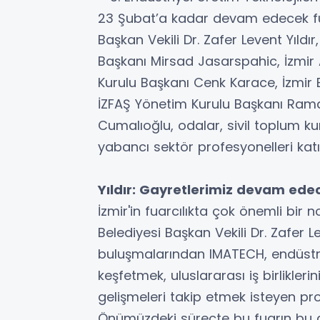
23 Şubat’a kadar devam edecek fuar
Başkan Vekili Dr. Zafer Levent Yıl
Başkanı Mirsad Jasarspahic, İzmir
Kurulu Başkanı Cenk Karace, İzmir 
İZFAŞ Yönetim Kurulu Başkanı Ram
Cumalıoğlu, odalar, sivil toplum kurul
yabancı sektör profesyonelleri katıl
Yıldır: Gayretlerimiz devam ede
İzmir'in fuarcılıkta çok önemli bir
Belediyesi Başkan Vekili Dr. Zafer L
buluşmalarından IMATECH, endüstriye
keşfetmek, uluslararası iş birlikler
gelişmeleri takip etmek isteyen pro
Önümüzdeki süreçte bu fuarın bu a