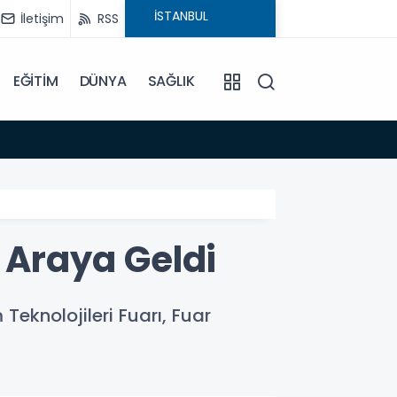
İletişim
RSS
EĞİTİM
DÜNYA
SAĞLIK
19:03
Türkiy
 Araya Geldi
Teknolojileri Fuarı, Fuar