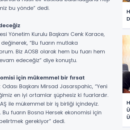
imiz bu yönde” dedi.
H
D
deceğiz
gesi Yönetim Kurulu Başkanı Cenk Karace,
 değinerek, “Bu fuarın mutlaka
yorum. Biz AOSB olarak hem bu fuarı hem
evam edeceğiz” diye konuştu.
omisi için mükemmel bir fırsat
 Odası Başkanı Mirsad Jasarspahic, “Yeni
ğimiz en iyi ortamlar şüphesiz ki fuarlardır.
H
FAŞ ile mükemmel bir iş birliği içindeyiz.
Ü
 Bu fuarın Bosna Hersek ekonomisi için
Ü
elirtmek gerekiyor” dedi.