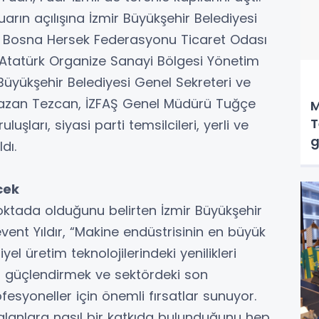
ın açılışına İzmir Büyükşehir Belediyesi
dır, Bosna Hersek Federasyonu Ticaret Odası
 Atatürk Organize Sanayi Bölgesi Yönetim
Büyükşehir Belediyesi Genel Sekreteri ve
azan Tezcan, İZFAŞ Genel Müdürü Tuğçe
M
T
uşları, siyasi parti temsilcileri, yerli ve
g
dı.
cek
 noktada olduğunu belirten İzmir Büyükşehir
event Yıldır, “Makine endüstrisinin en büyük
l üretim teknolojilerindeki yenilikleri
ini güçlendirmek ve sektördeki son
fesyoneller için önemli fırsatlar sunuyor.
lanlara nasıl bir katkıda bulunduğunu hep