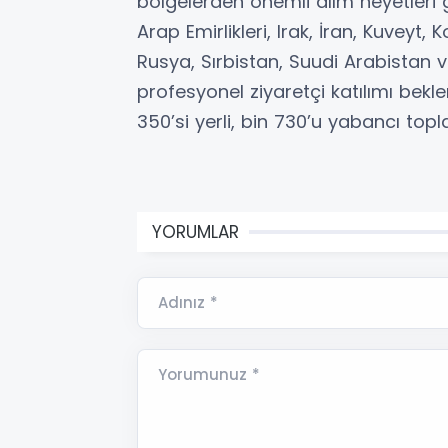
bölgelerden önemli alım heyetleri g
Arap Emirlikleri, Irak, İran, Kuveyt
Rusya, Sırbistan, Suudi Arabistan 
profesyonel ziyaretçi katılımı bekle
350’si yerli, bin 730’u yabancı topla
YORUMLAR
Adınız *
Yorumunuz *