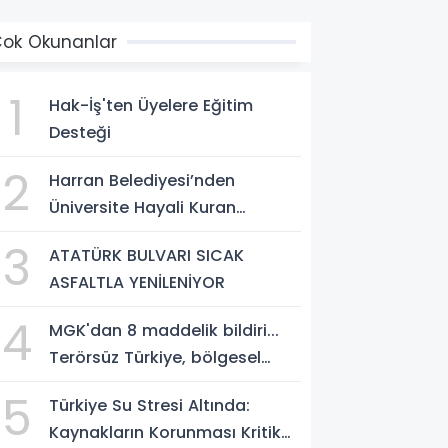
ok Okunanlar
1
Hak-İş'ten Üyelere Eğitim
Desteği
2
Harran Belediyesi’nden
Üniversite Hayali Kuran
Gençlere Ücretsiz YKS Tercih
3
ATATÜRK BULVARI SICAK
Danışmanlığı
ASFALTLA YENİLENİYOR
4
MGK'dan 8 maddelik bildiri...
Terörsüz Türkiye, bölgesel
güvenlik ve Gazze mesajı
5
Türkiye Su Stresi Altında:
Kaynakların Korunması Kritik