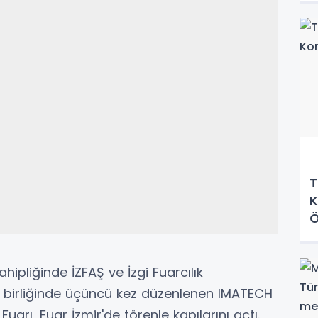
T
K
Ö
ahipliğinde İZFAŞ ve İzgi Fuarcılık
ş birliğinde üçüncü kez düzenlenen IMATECH
Fuarı, Fuar İzmir'de törenle kapılarını açtı.