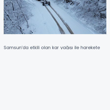
Samsun’da etkili olan kar yağışı ile harekete
geçen Samsun Büyükşehir Belediyesi, 17 ilçede
karla mücadele çalışmalarını aralıksız
sürdürüyor. Kış dönemine hazırlık kapsamında
daha önce tüm tedbirlerini alan Büyükşehir
Belediyesi, kar nedeniyle ulaşıma kapanan
yollara hızla müdahale ederek yeniden
ulaşıma açıyor. 293 personel ve 203 araçla
karla mücadele çalışmalarını yürüten