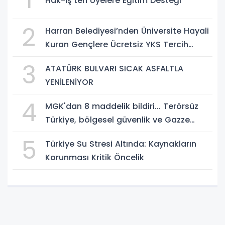
Hak-İş'ten Üyelere Eğitim Desteği
2
Harran Belediyesi’nden Üniversite Hayali
Kuran Gençlere Ücretsiz YKS Tercih
Danışmanlığı
3
ATATÜRK BULVARI SICAK ASFALTLA
YENİLENİYOR
4
MGK'dan 8 maddelik bildiri... Terörsüz
Türkiye, bölgesel güvenlik ve Gazze
mesajı
5
Türkiye Su Stresi Altında: Kaynakların
Korunması Kritik Öncelik