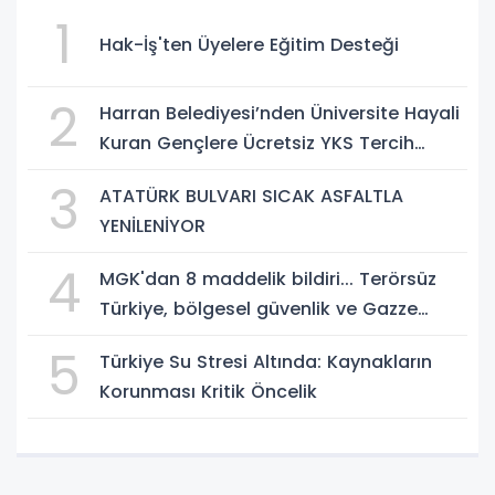
1
Hak-İş'ten Üyelere Eğitim Desteği
2
Harran Belediyesi’nden Üniversite Hayali
Kuran Gençlere Ücretsiz YKS Tercih
Danışmanlığı
3
ATATÜRK BULVARI SICAK ASFALTLA
YENİLENİYOR
4
MGK'dan 8 maddelik bildiri... Terörsüz
Türkiye, bölgesel güvenlik ve Gazze
mesajı
5
Türkiye Su Stresi Altında: Kaynakların
Korunması Kritik Öncelik