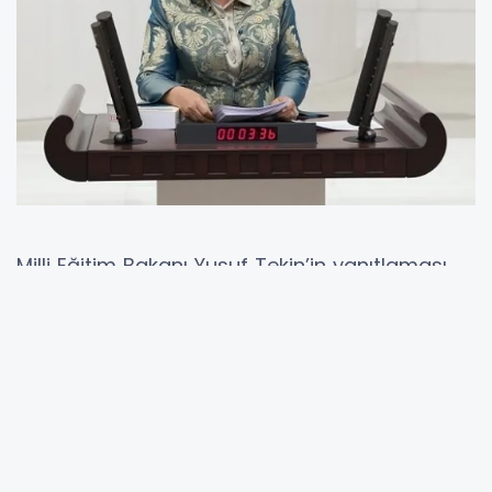
Milli Eğitim Bakanı Yusuf Tekin’in yanıtlaması
istemiyle yazılı soru önergesi sunan Özdemir,
yüksek enflasyon ve artan yaşam
maliyetlerinin ailelerin eğitim giderlerini
karşılamasını zorlaştırdığını vurguladı.
Özdemir, servis ücretlerinde yüzde 50,
kırtasiye ürünlerinde ise yüzde 100’ün üzerinde