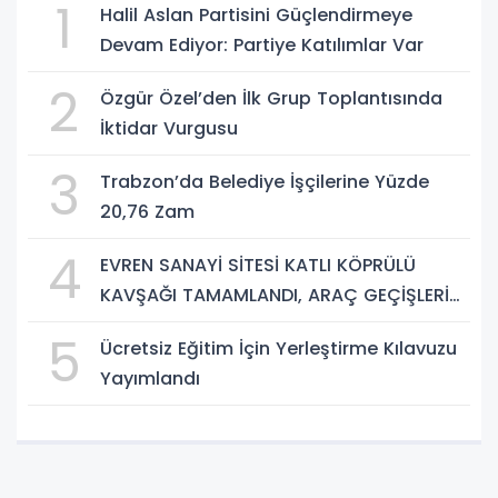
1
Halil Aslan Partisini Güçlendirmeye
Devam Ediyor: Partiye Katılımlar Var
2
Özgür Özel’den İlk Grup Toplantısında
İktidar Vurgusu
3
Trabzon’da Belediye İşçilerine Yüzde
20,76 Zam
4
EVREN SANAYİ SİTESİ KATLI KÖPRÜLÜ
KAVŞAĞI TAMAMLANDI, ARAÇ GEÇİŞLERİ
BAŞLADI
5
Ücretsiz Eğitim İçin Yerleştirme Kılavuzu
Yayımlandı