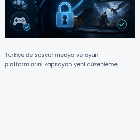
Türkiye’de sosyal medya ve oyun
platformlarını kapsayan yeni düzenleme,
çocukların dijital ortamda korunmasını
güçlendirmeyi hedefliyor. Kanunla birlikte 15
yaşını doldurmamış çocukların sosyal ağlara
erişimi yasaklanırken, platformlara yaş
doğrulama ve güvenlik tedbirleri zorunluluğu
getiriliyor.
15-18 yaş aralığındaki kullanıcılar için ise