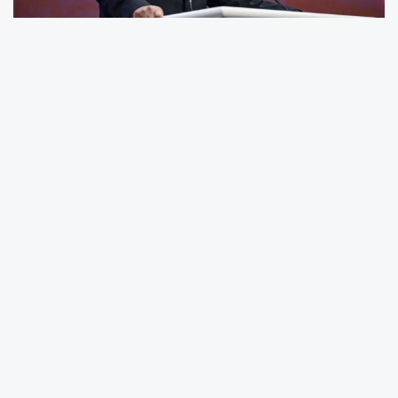
İletişim Başkanı Burhanettin Duran, İletişim
Başkanlığı tarafından Ankara temsilcileri ve
Cumhurbaşkanlığı muhabirleri için düzenlenen
iftarda gazetecilerle bir araya geldi. Duran,
basın mensuplarının özlük haklarının
iyileştirilmesi ve işlerinin kolaylaştırılması
yönündeki çalışmalara değindi.
ANKARA (İGFA) - İletişim Başkanı Burhanettin
Duran, yaptığı konuşmada, İletişim
Başkanlığı’nın temel amacının gazetecilerin
işini kolaylaştırmak ve haklarını iyileştirmek
olduğunu vurguladı.