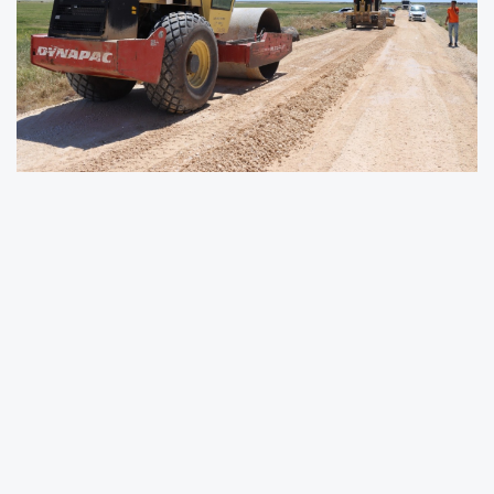
Şanlıurfa Büyükşehir Belediyesi Kırsal Hizmetler
Daire Başkanlığı tarafından Hilvan ilçesi
kırsalında yol yapım ve onarım çalışmaları
başlatıldı. Ekinlik, Arslanlı ve Bölükbaşı
güzergâhında yürütülen çalışmalar
kapsamında yol genişletme işlemleri
gerçekleştiriliyor.