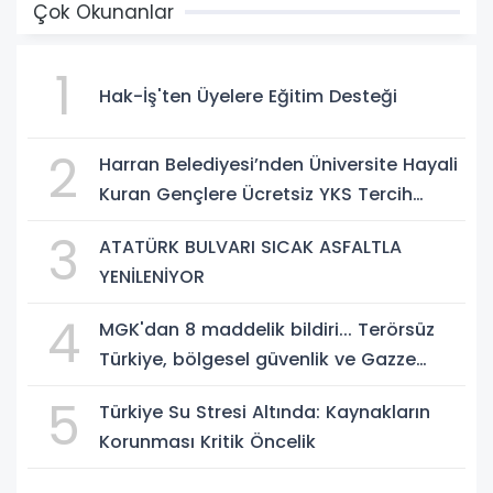
Çok Okunanlar
1
Hak-İş'ten Üyelere Eğitim Desteği
2
Harran Belediyesi’nden Üniversite Hayali
Kuran Gençlere Ücretsiz YKS Tercih
Danışmanlığı
3
ATATÜRK BULVARI SICAK ASFALTLA
YENİLENİYOR
4
MGK'dan 8 maddelik bildiri... Terörsüz
Türkiye, bölgesel güvenlik ve Gazze
mesajı
5
Türkiye Su Stresi Altında: Kaynakların
Korunması Kritik Öncelik