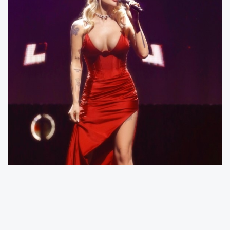
Yoğun konser temposuna rağmen yeni
albümü için de stüdyoda mesai yapan
sanatçı, asıl konser maratonunun şimdi