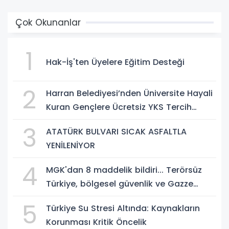
Çok Okunanlar
1
Hak-İş'ten Üyelere Eğitim Desteği
2
Harran Belediyesi’nden Üniversite Hayali
Kuran Gençlere Ücretsiz YKS Tercih
Danışmanlığı
3
ATATÜRK BULVARI SICAK ASFALTLA
YENİLENİYOR
4
MGK'dan 8 maddelik bildiri... Terörsüz
Türkiye, bölgesel güvenlik ve Gazze
mesajı
5
Türkiye Su Stresi Altında: Kaynakların
Korunması Kritik Öncelik