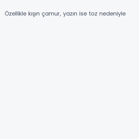
Özellikle kışın çamur, yazın ise toz nedeniyle
zorluk yaşanan sokaklar, modern ve dayanıklı
parke taşlarıyla yenilenerek daha yaşanabilir
hale getiriliyor.
"Güvenli ve Erişilebilir Bir Kent İçin Çalışıyoruz"
Eşbaşkan Ayten Kaya, yapılan çalışmaların
toplumsal adalet anlayışıyla yürütüldüğünü
belirterek, "Yollar sadece araçlar için değil;
kadınlar, çocuklar, yaşlılar ve engelliler için de