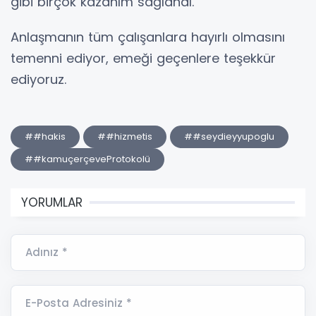
gibi birçok kazanım sağlandı.
Anlaşmanın tüm çalışanlara hayırlı olmasını
temenni ediyor, emeği geçenlere teşekkür
ediyoruz.
##hakis
##hizmetis
##seydieyyupoglu
##kamuçerçeveProtokolü
YORUMLAR
Adınız *
E-Posta Adresiniz *