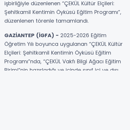
işbirliğiyle düzenlenen “ÇEKÜL Kültür Elçileri:
Şehitkamil Kentimin Öyküsü Eğitim Programı”,
düzenlenen törenle tamamlandı.
GAZİANTEP (İGFA) -
2025-2026 Eğitim
Öğretim Yılı boyunca uygulanan “ÇEKÜL Kültür
Elçileri: Şehitkamil Kentimin Öyküsü Eğitim
Programı”nda, “ÇEKÜL Vakfı Bilgi Ağacı Eğitim
Birimi”nin hazırladığı ve içinde sınıf içi ve dışı
etkinliklerin yer aldığı “Kentimin Öyküsü
Kılavuzu” uygulandı. Öğrencilere yaşadıkları
bölgenin tarihi, doğal ve kültürel mirasını
tanıtarak koruma bilinci aşılamayı amaçlayan
program kapsamında Dülük Antik Kenti’nde
keşif gezisi düzenlendi.