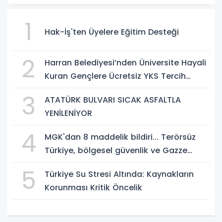
1
Hak-İş'ten Üyelere Eğitim Desteği
2
Harran Belediyesi’nden Üniversite Hayali
Kuran Gençlere Ücretsiz YKS Tercih
Danışmanlığı
3
ATATÜRK BULVARI SICAK ASFALTLA
YENİLENİYOR
4
MGK'dan 8 maddelik bildiri... Terörsüz
Türkiye, bölgesel güvenlik ve Gazze
mesajı
5
Türkiye Su Stresi Altında: Kaynakların
Korunması Kritik Öncelik