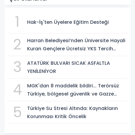
1
Hak-İş'ten Üyelere Eğitim Desteği
2
Harran Belediyesi’nden Üniversite Hayali
Kuran Gençlere Ücretsiz YKS Tercih
Danışmanlığı
3
ATATÜRK BULVARI SICAK ASFALTLA
YENİLENİYOR
4
MGK'dan 8 maddelik bildiri... Terörsüz
Türkiye, bölgesel güvenlik ve Gazze
mesajı
5
Türkiye Su Stresi Altında: Kaynakların
Korunması Kritik Öncelik