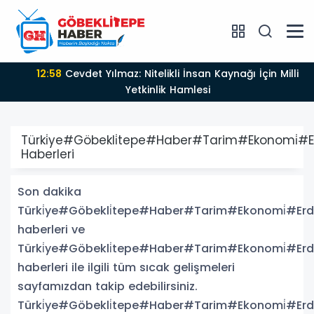
12:58
Cevdet Yılmaz: Nitelikli İnsan Kaynağı İçin Milli
Yetkinlik Hamlesi
Türki̇ye#Göbekli̇tepe#Haber#Tarim#Ekonomi̇#
Haberleri
Son dakika
Türki̇ye#Göbekli̇tepe#Haber#Tarim#Ekonomi̇#Er
haberleri ve
Türki̇ye#Göbekli̇tepe#Haber#Tarim#Ekonomi̇#Er
haberleri ile ilgili tüm sıcak gelişmeleri
sayfamızdan takip edebilirsiniz.
Türki̇ye#Göbekli̇tepe#Haber#Tarim#Ekonomi̇#Er