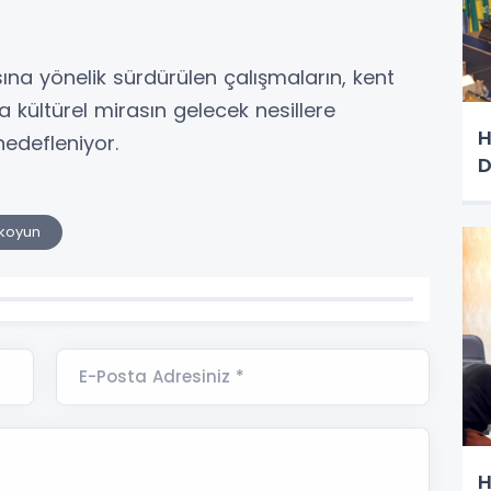
sına yönelik sürdürülen çalışmaların, kent
a kültürel mirasın gelecek nesillere
H
edefleniyor.
D
kkoyun
E-Posta Adresiniz *
H