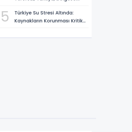
güvenlik ve Gazze mesajı
5
Türkiye Su Stresi Altında:
Kaynakların Korunması Kritik
Öncelik