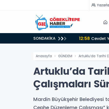
Yazarla
12:58
SONDAKİKA
Cevdet Yı
Anasayfa
GÜNDEM
Artuklu’da Tarihi
Artuklu’da Tar
Çalışmaları Sü
Mardin Büyükşehir Belediyesi ta
Cephe Düzenleme Çalışması” k