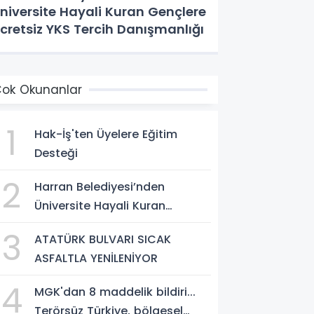
niversite Hayali Kuran Gençlere
cretsiz YKS Tercih Danışmanlığı
ok Okunanlar
1
Hak-İş'ten Üyelere Eğitim
Desteği
2
Harran Belediyesi’nden
Üniversite Hayali Kuran
Gençlere Ücretsiz YKS Tercih
3
ATATÜRK BULVARI SICAK
Danışmanlığı
ASFALTLA YENİLENİYOR
4
MGK'dan 8 maddelik bildiri...
Terörsüz Türkiye, bölgesel