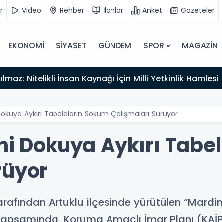
r
Video
Rehber
İlanlar
Anket
Gazeteler
EKONOMİ
SİYASET
GÜNDEM
SPOR
MAGAZİN
lmaz: Nitelikli İnsan Kaynağı İçin Milli Yetkinlik Hamlesi
 Dokuya Aykırı Tabelaların Söküm Çalışmaları Sürüyor
ihi Dokuya Aykırı Tabe
rüyor
rafından Artuklu ilçesinde yürütülen “Mardin 
apsamında, Koruma Amaçlı İmar Planı (KAİ