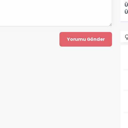
Ü
Ü
Ç