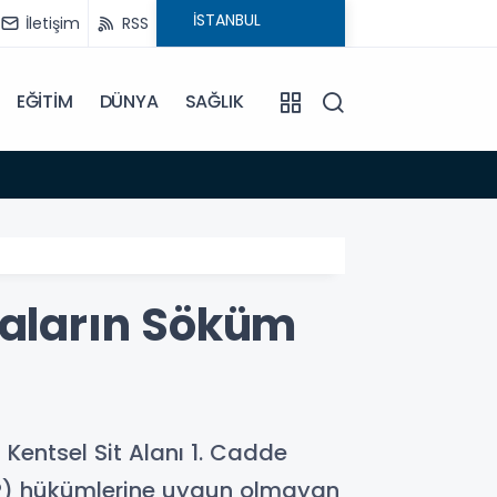
İletişim
RSS
EĞİTİM
DÜNYA
SAĞLIK
19:03
Türkiy
laların Söküm
Kentsel Sit Alanı 1. Cadde
P) hükümlerine uygun olmayan