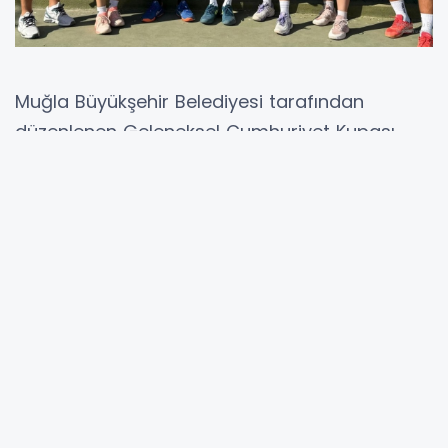
Muğla Büyükşehir Belediyesi tarafından
düzenlenen Geleneksel Cumhuriyet Kupası
Karma Tenis Turnuvası, 19-20 Ekim tarihlerinde
Dalaman'da gerçekleştirildi. Tenis tutkunlarının
yoğun ilgi gösterdiği bu prestijli turnuva,
Muğla'nın farklı ilçelerinden gelen sporcuları
bir araya getirdi.
Dalaman Tenis Kortları'nda düzenlenen
turnuvada, Muğla ve çevre ilçelerden toplam
16 çiftten oluşan 32 sporcu mücadele etti.
Turnuvaya Menteşe, Seydikemer, Fethiye,