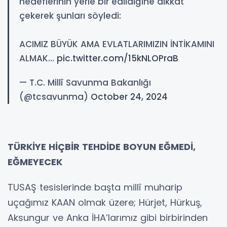
hedeflerinin yerle bir edildiğine dikkat
çekerek şunları söyledi:
ACIMIZ BÜYÜK AMA EVLATLARIMIZIN İNTİKAMINI
ALMAK…
pic.twitter.com/15kNLOPraB
— T.C. Millî Savunma Bakanlığı
(@tcsavunma)
October 24, 2024
TÜRKİYE HİÇBİR TEHDİDE BOYUN EĞMEDİ,
EĞMEYECEK
TUSAŞ tesislerinde başta millî muharip
uçağımız KAAN olmak üzere; Hürjet, Hürkuş,
Aksungur ve Anka İHA’larımız gibi birbirinden