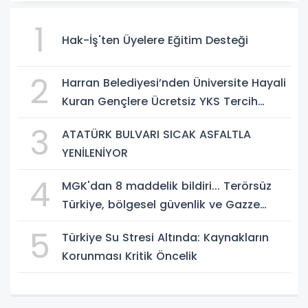
1
Hak-İş'ten Üyelere Eğitim Desteği
2
Harran Belediyesi’nden Üniversite Hayali
Kuran Gençlere Ücretsiz YKS Tercih
Danışmanlığı
3
ATATÜRK BULVARI SICAK ASFALTLA
YENİLENİYOR
4
MGK'dan 8 maddelik bildiri... Terörsüz
Türkiye, bölgesel güvenlik ve Gazze
mesajı
5
Türkiye Su Stresi Altında: Kaynakların
Korunması Kritik Öncelik