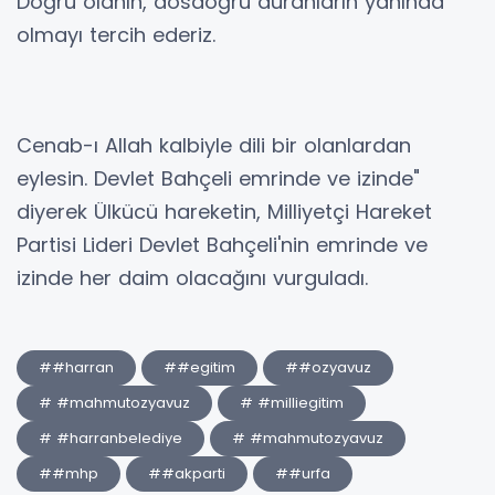
Doğru olanın, dosdoğru duranların yanında
olmayı tercih ederiz.
Cenab-ı Allah kalbiyle dili bir olanlardan
eylesin. Devlet Bahçeli emrinde ve izinde"
diyerek Ülkücü hareketin, Milliyetçi Hareket
Partisi Lideri Devlet Bahçeli'nin emrinde ve
izinde her daim olacağını vurguladı.
##harran
##egitim
##ozyavuz
# #mahmutozyavuz
# #milliegitim
# #harranbelediye
# #mahmutozyavuz
##mhp
##akparti
##urfa