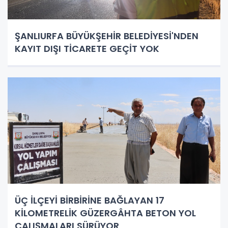
ŞANLIURFA BÜYÜKŞEHİR BELEDİYESİ'NDEN
KAYIT DIŞI TİCARETE GEÇİT YOK
ÜÇ İLÇEYİ BİRBİRİNE BAĞLAYAN 17
KİLOMETRELİK GÜZERGÂHTA BETON YOL
ÇALIŞMALARI SÜRÜYOR