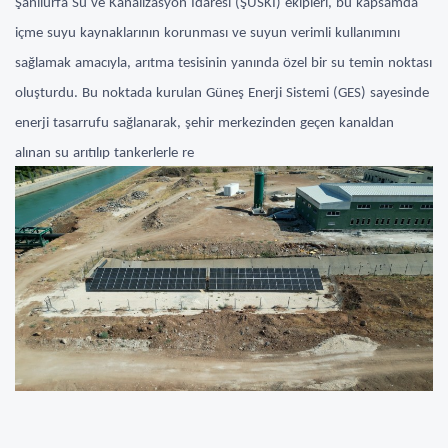
Şanlıurfa Su ve Kanalizasyon İdaresi (ŞUSKİ) ekipleri, bu kapsamda
içme suyu kaynaklarının korunması ve suyun verimli kullanımını
sağlamak amacıyla, arıtma tesisinin yanında özel bir su temin noktası
oluşturdu. Bu noktada kurulan Güneş Enerji Sistemi (GES) sayesinde
enerji tasarrufu sağlanarak, şehir merkezinden geçen kanaldan
alınan su arıtılıp tankerlerle re
füj, park, yeşil alan ve cadde temizliğinde kullanılmaya başlandı.