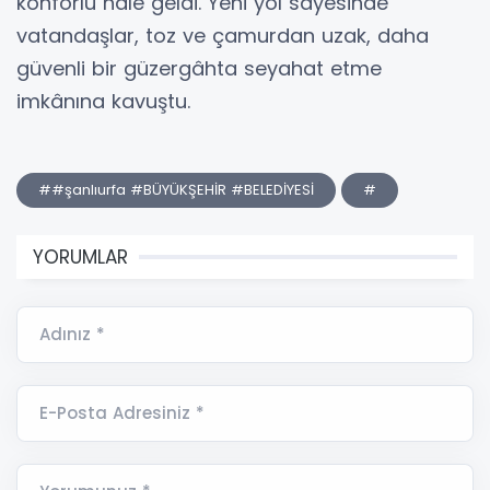
konforlu hale geldi. Yeni yol sayesinde
vatandaşlar, toz ve çamurdan uzak, daha
güvenli bir güzergâhta seyahat etme
imkânına kavuştu.
##şanlıurfa #BÜYÜKŞEHİR #BELEDİYESİ
#
YORUMLAR
Adınız *
E-Posta Adresiniz *