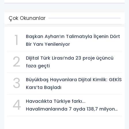
Çok Okunanlar
1
Başkan Ayhan’ın Talimatıyla İlçenin Dört
Bir Yanı Yenileniyor
2
Dijital Türk Lirası’nda 23 proje üçüncü
faza geçti
3
Büyükbaş Hayvanlara Dijital Kimlik: GEKİS
Kars’ta Başladı
4
Havacılıkta Türkiye farkı...
Havalimanlarında 7 ayda 138,7 milyon
yolcu