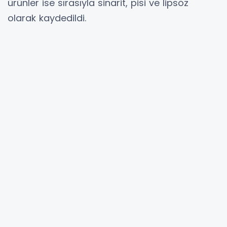
ürünler ise sırasıyla sinarit, pisi ve lipsöz
olarak kaydedildi.
YORUMLAR
Adınız *
E-Posta Adresiniz *
Yorumunuz *