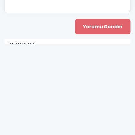
TEKNOLOJİ
Bilişim 500: Sektör 1,6 Trilyon TL’ye Ulaştı,