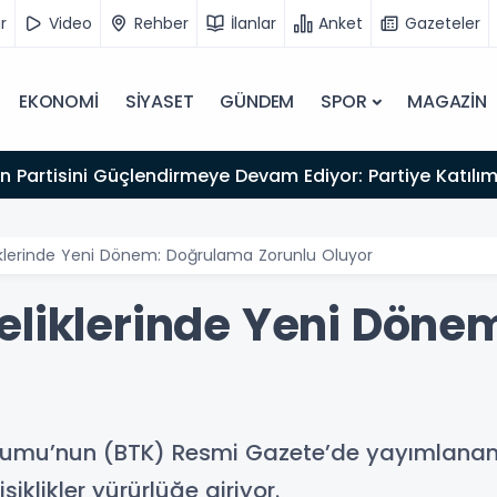
r
Video
Rehber
İlanlar
Anket
Gazeteler
EKONOMİ
SİYASET
GÜNDEM
SPOR
MAGAZİN
an Partisini Güçlendirmeye Devam Ediyor: Partiye Katılım
iklerinde Yeni Dönem: Doğrulama Zorunlu Oluyor
eliklerinde Yeni Dön
 Kurumu’nun (BTK) Resmi Gazete’de yayımlanan
iklikler yürürlüğe giriyor.