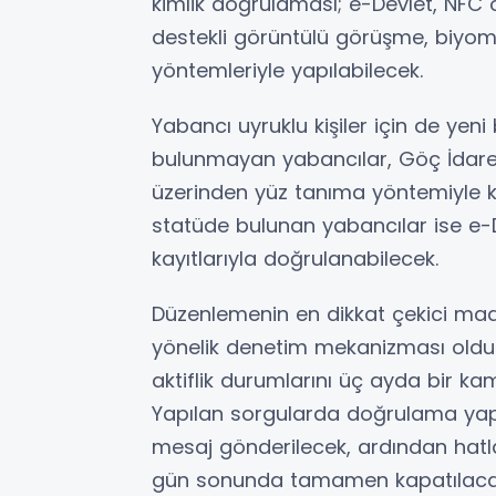
kimlik doğrulaması; e-Devlet, NFC öze
destekli görüntülü görüşme, biyom
yöntemleriyle yapılabilecek.
Yabancı uyruklu kişiler için de yeni 
bulunmayan yabancılar, Göç İdares
üzerinden yüz tanıma yöntemiyle k
statüde bulunan yabancılar ise e-De
kayıtlarıyla doğrulanabilecek.
Düzenlemenin en dikkat çekici mad
yönelik denetim mekanizması oldu. 
aktiflik durumlarını üç ayda bir ka
Yapılan sorgularda doğrulama yap
mesaj gönderilecek, ardından hatl
gün sonunda tamamen kapatılaca