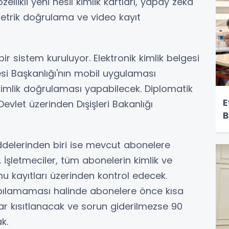
llikli yeni nesil kimlik kartları, yapay zekâ
etrik doğrulama ve video kayıt
bir sistem kuruluyor. Elektronik kimlik belgesi
i Başkanlığı'nın mobil uygulaması
imlik doğrulaması yapabilecek. Diplomatik
E
vlet üzerinden Dışişleri Bakanlığı
B
delerinden biri ise mevcut abonelere
İşletmeciler, tüm abonelerin kimlik ve
mu kayıtları üzerinden kontrol edecek.
ılamaması halinde abonelere önce kısa
ar kısıtlanacak ve sorun giderilmezse 90
k.