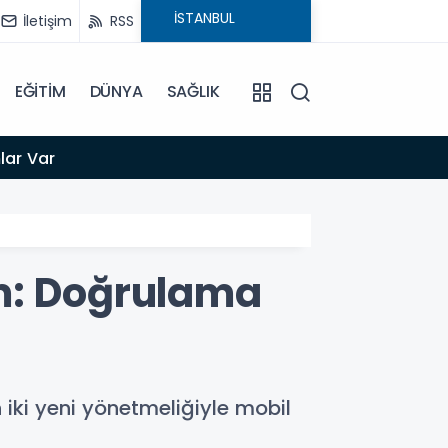
İletişim
RSS
EĞİTİM
DÜNYA
SAĞLIK
17:35
lar Var
EVREN
em: Doğrulama
 iki yeni yönetmeliğiyle mobil