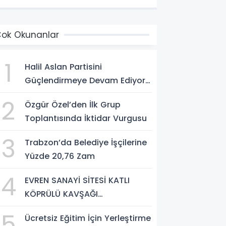
ok Okunanlar
1
Halil Aslan Partisini
Güçlendirmeye Devam Ediyor:
Partiye Katılımlar Var
2
Özgür Özel’den İlk Grup
Toplantısında İktidar Vurgusu
3
Trabzon’da Belediye İşçilerine
Yüzde 20,76 Zam
4
EVREN SANAYİ SİTESİ KATLI
KÖPRÜLÜ KAVŞAĞI
TAMAMLANDI, ARAÇ GEÇİŞLERİ
5
Ücretsiz Eğitim İçin Yerleştirme
BAŞLADI