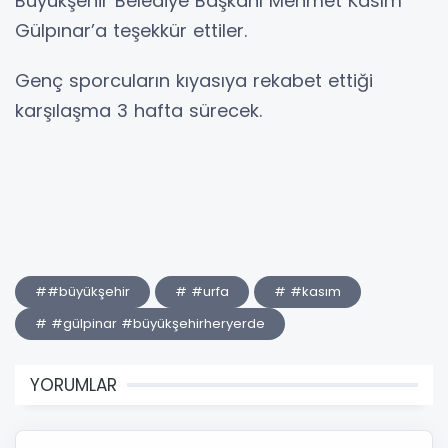
Büyükşehir Belediye Başkanı Mehmet Kasım
Gülpınar’a teşekkür ettiler.
Genç sporcuların kıyasıya rekabet ettiği
karşılaşma 3 hafta sürecek.
##büyükşehir
# #urfa
# #kasım
# #gülpinar #büyükşehirheryerde
YORUMLAR