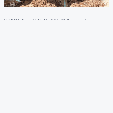
MARSU Genel Müdürlüğü, 10 ilçe merkezi ve
kırsal mahallelerde sürdürdüğü altyapı
yatırımlarını, yaşam kalitesini artırmaya
yönelik planlı, kalıcı ve sürdürülebilir
çalışmalarla hayata geçirmeye devam ediyor.
Bu kapsamda Artuklu merkez Nur
Mahallesi’nde yeni imara açılan bölgenin
altyapı gereksinimini karşılamak amacıyla
başlatılan atıksu hattı imalatı çalışmaları
tamamlanarak bölgenin altyapısı güçlendirildi.