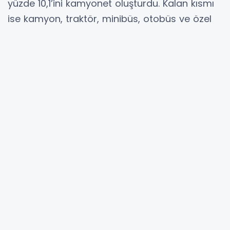
yüzde 10,1’ini kamyonet oluşturdu. Kalan kısmı
ise kamyon, traktör, minibüs, otobüs ve özel
amaçlı taşıtlar oluşturdu.
Toplam taşıt kaydı bir önceki aya göre yüzde
31,3 artış gösterdi. Aylık bazda en yüksek artış
yüzde 51 ile motosiklette görülürken,
otomobilde yüzde 27,2, traktörde yüzde 19,3
ve minibüste yüzde 17,7 artış kaydedildi. Buna
karşılık özel amaçlı taşıtlarda yüzde 28,9,
kamyonda ise yüzde 10,5 düşüş yaşandı.
Geçen yılın aynı ayına göre ise toplam taşıt
kaydı yüzde 18,3 azaldı. Bu dönemde otobüs
ve minibüs segmentlerinde sınırlı artış
görülürken, özellikle traktör, motosiklet ve