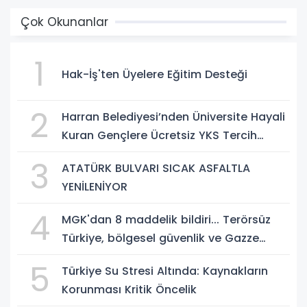
Çok Okunanlar
1
Hak-İş'ten Üyelere Eğitim Desteği
2
Harran Belediyesi’nden Üniversite Hayali
Kuran Gençlere Ücretsiz YKS Tercih
Danışmanlığı
3
ATATÜRK BULVARI SICAK ASFALTLA
YENİLENİYOR
4
MGK'dan 8 maddelik bildiri... Terörsüz
Türkiye, bölgesel güvenlik ve Gazze
mesajı
5
Türkiye Su Stresi Altında: Kaynakların
Korunması Kritik Öncelik