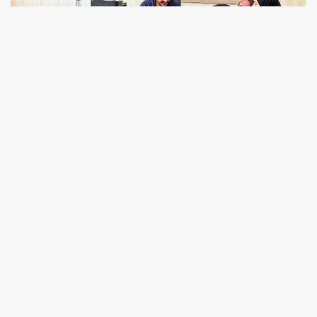
Harran Belediyesi’nden Üniversite Hayali
Kuran Gençlere Ücretsiz YKS Tercih
Danışmanlığı
Çok Okunanlar
1
Hak-İş'ten Üyelere Eğitim Desteği
2
Harran Belediyesi’nden Üniversite Hayali