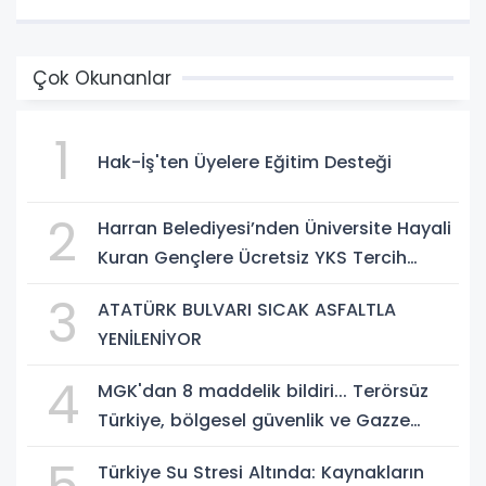
Çok Okunanlar
1
Hak-İş'ten Üyelere Eğitim Desteği
2
Harran Belediyesi’nden Üniversite Hayali
Kuran Gençlere Ücretsiz YKS Tercih
Danışmanlığı
3
ATATÜRK BULVARI SICAK ASFALTLA
YENİLENİYOR
4
MGK'dan 8 maddelik bildiri... Terörsüz
Türkiye, bölgesel güvenlik ve Gazze
mesajı
Türkiye Su Stresi Altında: Kaynakların