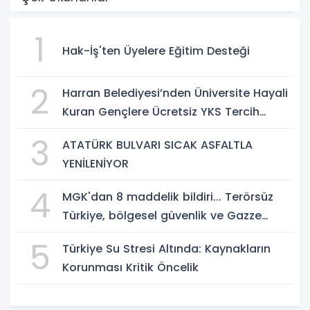
1
Hak-İş'ten Üyelere Eğitim Desteği
2
Harran Belediyesi’nden Üniversite Hayali
Kuran Gençlere Ücretsiz YKS Tercih
Danışmanlığı
3
ATATÜRK BULVARI SICAK ASFALTLA
YENİLENİYOR
4
MGK'dan 8 maddelik bildiri... Terörsüz
Türkiye, bölgesel güvenlik ve Gazze
mesajı
5
Türkiye Su Stresi Altında: Kaynakların
Korunması Kritik Öncelik