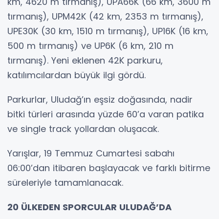
km, 4620 m tırmanış), UPA66K (66 km, 3600 m
tırmanış), UPM42K (42 km, 2353 m tırmanış),
UPE30K (30 km, 1510 m tırmanış), UP16K (16 km,
500 m tırmanış) ve UP6K (6 km, 210 m
tırmanış). Yeni eklenen 42K parkuru,
katılımcılardan büyük ilgi gördü.
Parkurlar, Uludağ’ın eşsiz doğasında, nadir
bitki türleri arasında yüzde 60’a varan patika
ve single track yollardan oluşacak.
Yarışlar, 19 Temmuz Cumartesi sabahı
06:00’dan itibaren başlayacak ve farklı bitirme
süreleriyle tamamlanacak.
20 ÜLKEDEN SPORCULAR ULUDAĞ’DA