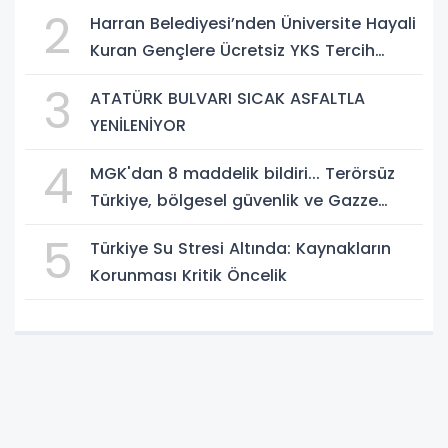
2
Harran Belediyesi’nden Üniversite Hayali
Kuran Gençlere Ücretsiz YKS Tercih
Danışmanlığı
3
ATATÜRK BULVARI SICAK ASFALTLA
YENİLENİYOR
4
MGK'dan 8 maddelik bildiri... Terörsüz
Türkiye, bölgesel güvenlik ve Gazze
mesajı
5
Türkiye Su Stresi Altında: Kaynakların
Korunması Kritik Öncelik