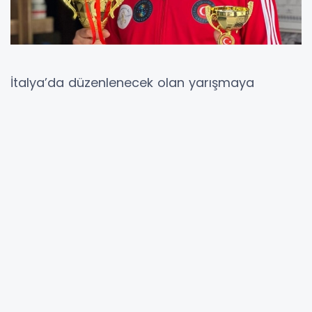
İtalya’da düzenlenecek olan yarışmaya
Türkiye'den 7 kişinin katılacağı prestijli
yarışmasında dünya genelinden 90 ülke
yarışacak. Mardinli kuaför ustası Emrah Bilen,
daha önce Türkiye 2.'si ve Türkiye 1.'si
unvanlarına sahip olup, Arnavutluk'ta iki kez
Avrupa Şampiyonu olma başarısını gösterdi.
TÜRKİYE’Yİ DÜNYA ŞAMPİYONU YAPACAĞIZ
27-28-29 Ekim tarihlerinde İtalya'da
düzenlenecek CMC Dünya Kuaför