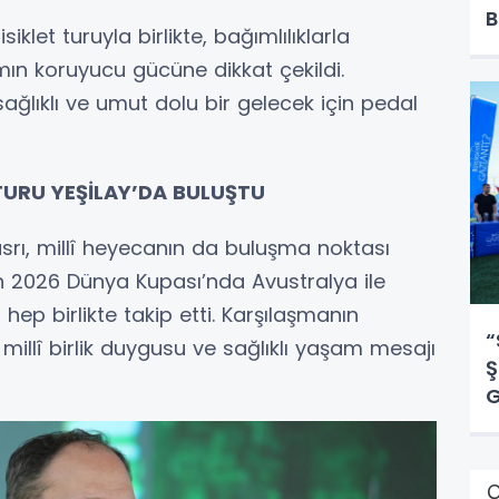
B
klet turuyla birlikte, bağımlılıklarla
n koruyucu gücüne dikkat çekildi.
 sağlıklı ve umut dolu bir gelecek için pedal
 TURU YEŞİLAY’DA BULUŞTU
asrı, millî heyecanın da buluşma noktası
ızın 2026 Dünya Kupası’nda Avustralya ile
ep birlikte takip etti. Karşılaşmanın
“
 millî birlik duygusu ve sağlıklı yaşam mesajı
Ş
G
Ç