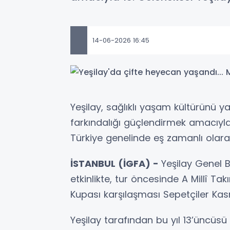
14-06-2026 16:45
Yeşilay, sağlıklı yaşam kültürünü ya
farkındalığı güçlendirmek amacıyla 
Türkiye genelinde eş zamanlı olara
İSTANBUL (İGFA) -
Yeşilay Genel B
etkinlikte, tur öncesinde A Millî T
Kupası karşılaşması Sepetçiler Kas
Yeşilay tarafından bu yıl 13’üncüsü