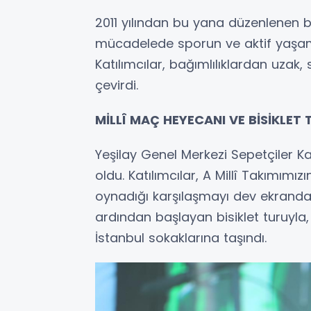
2011 yılından bu yana düzenlenen bisi
mücadelede sporun ve aktif yaşamı
Katılımcılar, bağımlılıklardan uzak,
çevirdi.
MİLLÎ MAÇ HEYECANI VE BİSİKLET
Yeşilay Genel Merkezi Sepetçiler K
oldu. Katılımcılar, A Millî Takımım
oynadığı karşılaşmayı dev ekranda h
ardından başlayan bisiklet turuyla,
İstanbul sokaklarına taşındı.