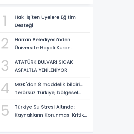
1
Hak-İş'ten Üyelere Eğitim
Desteği
2
Harran Belediyesi’nden
Üniversite Hayali Kuran
Gençlere Ücretsiz YKS Tercih
3
ATATÜRK BULVARI SICAK
Danışmanlığı
ASFALTLA YENİLENİYOR
4
MGK'dan 8 maddelik bildiri...
Terörsüz Türkiye, bölgesel
güvenlik ve Gazze mesajı
5
Türkiye Su Stresi Altında:
Kaynakların Korunması Kritik
Öncelik