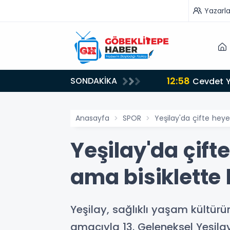
Yazarla
12:58
SONDAKİKA
Cevdet Yı
Anasayfa
SPOR
Yeşilay'da çifte hey
Yeşilay'da çift
ama bisiklette
Yeşilay, sağlıklı yaşam kültürü
amacıyla 13. Geleneksel Yeşilay