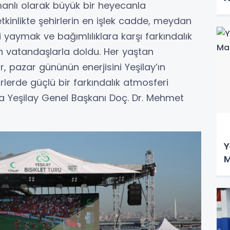
manlı olarak büyük bir heyecanla
 etkinlikte şehirlerin en işlek cadde, meydan
ni yaymak ve bağımlılıklara karşı farkındalık
 vatandaşlarla doldu. Her yaştan
ur, pazar gününün enerjisini Yeşilay’ın
rlerde güçlü bir farkındalık atmosferi
ına Yeşilay Genel Başkanı Doç. Dr. Mehmet
Y
M