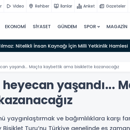
r
Video
Rehber
İlanlar
Anket
Gazeteler
EKONOMİ
SİYASET
GÜNDEM
SPOR
MAGAZİN
lmaz: Nitelikli İnsan Kaynağı İçin Milli Yetkinlik Hamlesi
ecan yaşandı... Maçta kaybettik ama bisiklette kazanacağız
e heyecan yaşandı... 
 kazanacağız
nü yaygınlaştırmak ve bağımlılıklara karşı f
 Bisiklet Turu’nu Türkiye genelinde eş zamanl