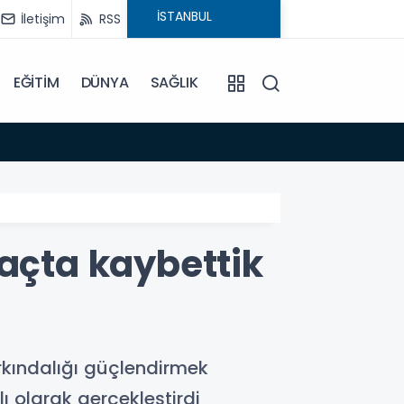
İletişim
RSS
EĞİTİM
DÜNYA
SAĞLIK
19:03
Türkiy
Maçta kaybettik
arkındalığı güçlendirmek
ı olarak gerçekleştirdi