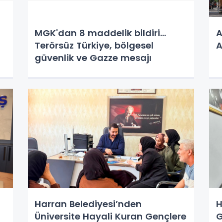
MGK'dan 8 maddelik bildiri...
A
Terörsüz Türkiye, bölgesel
A
güvenlik ve Gazze mesajı
Harran Belediyesi’nden
H
Üniversite Hayali Kuran Gençlere
G