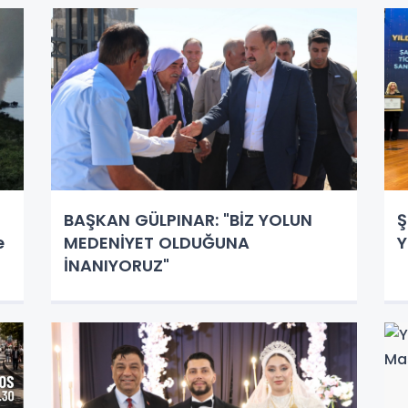
BAŞKAN GÜLPINAR: "BİZ YOLUN
Ş
e
MEDENİYET OLDUĞUNA
Y
İNANIYORUZ"