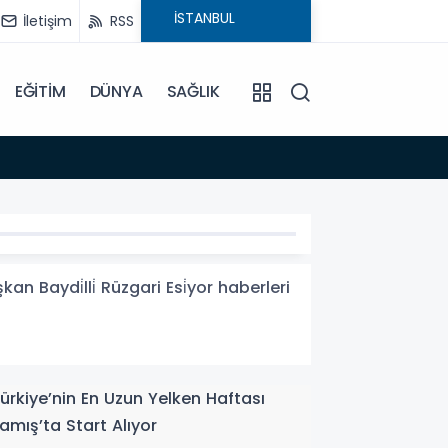
İletişim
RSS
EĞİTİM
DÜNYA
SAĞLIK
19:03
Türkiy
 Baydi̇lli̇ Rüzgari Esi̇yor haberleri