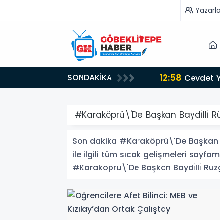
Yazarla
12:58
SONDAKİKA
Cevdet Yı
#Karaköprü\'De Başkan Baydi̇lli̇ Rü
Son dakika #Karaköprü\'De Başkan Bayd
ile ilgili tüm sıcak gelişmeleri sayfam
#Karaköprü\'De Başkan Baydi̇lli̇ Rüzgari