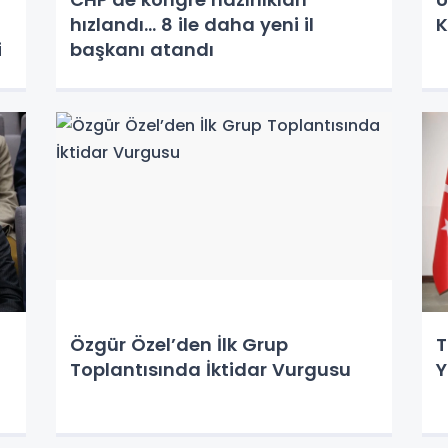
hızlandı... 8 ile daha yeni il
K
i
başkanı atandı
Özgür Özel’den İlk Grup
T
Toplantısında İktidar Vurgusu
Y