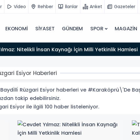
r
Video
Rehber
İlanlar
Anket
Gazeteler
EKONOMİ
SİYASET
GÜNDEM
SPOR
MAGAZİN
lmaz: Nitelikli İnsan Kaynağı İçin Milli Yetkinlik Hamlesi
zgari Esi̇yor Haberleri
i̇lli̇ Rüzgari Esi̇yor haberleri ve #Karaköprü\'De Başkan
ızdan takip edebilirsiniz.
 Esi̇yor ile ilgili 100 haber listeleniyor.