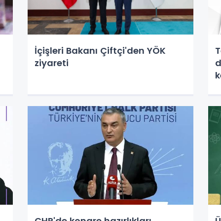
İçişleri Bakanı Çiftçi'den YÖK
T
ziyareti
d
k
CHP'de kongre hazırlıkları
Ü