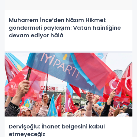
Muharrem İnce’den Nâzım Hikmet
göndermeli paylaşım: Vatan hainliğine
devam ediyor hâlâ
Dervişoğlu: İhanet belgesini kabul
etmeyeceğiz