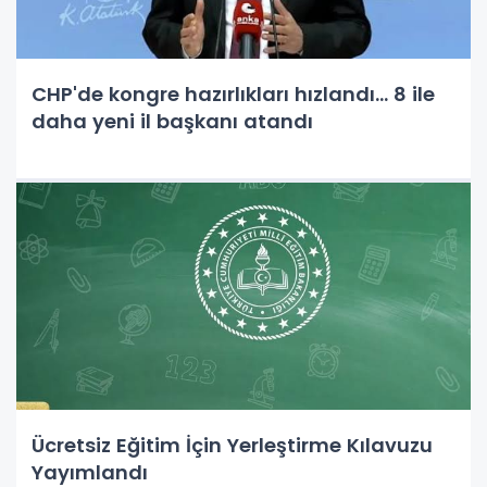
CHP'de kongre hazırlıkları hızlandı... 8 ile
daha yeni il başkanı atandı
Ücretsiz Eğitim İçin Yerleştirme Kılavuzu
Yayımlandı