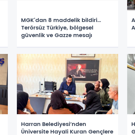
MGK'dan 8 maddelik bildiri...
A
Terörsüz Türkiye, bölgesel
A
güvenlik ve Gazze mesajı
Harran Belediyesi’nden
H
Üniversite Hayali Kuran Gençlere
G