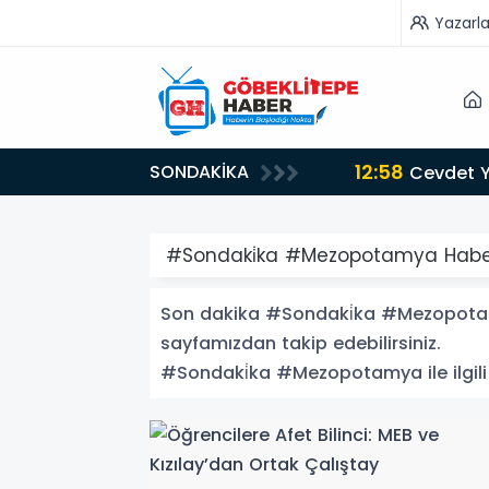
Yazarla
12:58
SONDAKİKA
Cevdet Yı
#Sondaki̇ka #Mezopotamya Haber
Son dakika #Sondaki̇ka #Mezopotamya
sayfamızdan takip edebilirsiniz.
#Sondaki̇ka #Mezopotamya ile ilgili 1