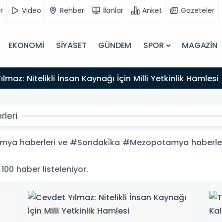
r
Video
Rehber
İlanlar
Anket
Gazeteler
EKONOMİ
SİYASET
GÜNDEM
SPOR
MAGAZİN
lmaz: Nitelikli İnsan Kaynağı İçin Milli Yetkinlik Hamlesi
leri
 haberleri ve #Sondaki̇ka #Mezopotamya haberleri ile
00 haber listeleniyor.