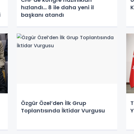
hızlandı... 8 ile daha yeni il
K
i
başkanı atandı
Özgür Özel’den İlk Grup
T
Toplantısında İktidar Vurgusu
Y