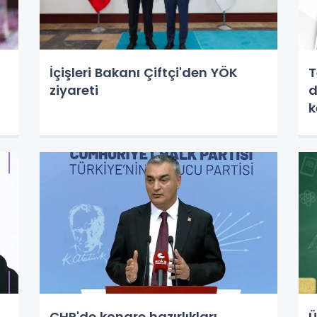
İçişleri Bakanı Çiftçi'den YÖK
T
ziyareti
d
k
CHP'de kongre hazırlıkları
Ü