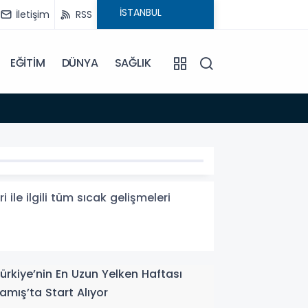
İletişim
RSS
EĞİTİM
DÜNYA
SAĞLIK
19:03
Türkiy
 ilgili tüm sıcak gelişmeleri