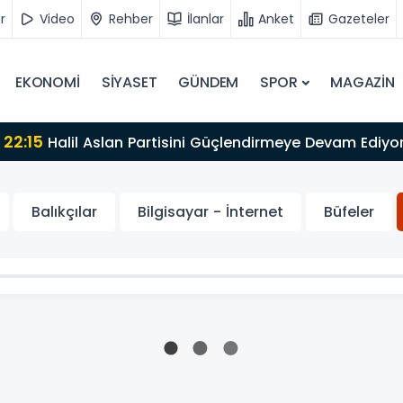
r
Video
Rehber
İlanlar
Anket
Gazeteler
EKONOMİ
SİYASET
GÜNDEM
SPOR
MAGAZİN
lan Partisini Güçlendirmeye Devam Ediyor: Partiye Katılı
Balıkçılar
Bilgisayar - İnternet
Büfeler