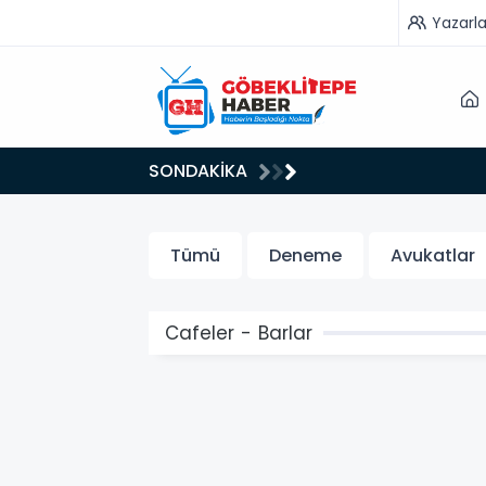
Yazarla
22:15
SONDAKİKA
KS Tercih Danışmanlığı
Halil As
Tümü
Deneme
Avukatlar
Cafeler - Barlar