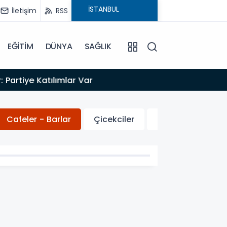
İletişim
RSS
EĞİTİM
DÜNYA
SAĞLIK
17:35
mlar Var
EVREN
Cafeler - Barlar
Çicekciler
Elektirk - Elektro