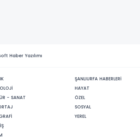
isoft
Haber Yazılımı
IK
ŞANLIURFA HABERLERİ
OLOJİ
HAYAT
ÜR - SANAT
ÖZEL
ORTAJ
SOSYAL
GRAFİ
YEREL
İŞ
M