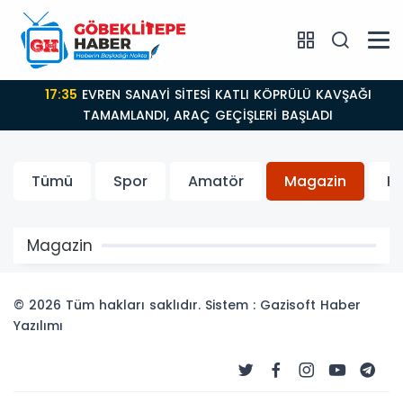
17:35
EVREN SANAYİ SİTESİ KATLI KÖPRÜLÜ KAVŞAĞI
TAMAMLANDI, ARAÇ GEÇİŞLERİ BAŞLADI
Tümü
Spor
Amatör
Magazin
K
Magazin
© 2026 Tüm hakları saklıdır. Sistem : Gazisoft
Haber
Yazılımı