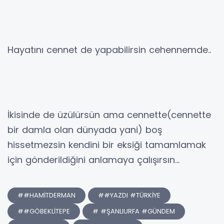
Hayatını cennet de yapabilirsin cehennemde..
İkisinde de üzülürsün ama cennette(cennette
bir damla olan dünyada yani) boş
hissetmezsin kendini bir eksiği tamamlamak
için gönderildiğini anlamaya çalışırsın…
##HAMİTDERMAN
##YAZDI #TÜRKİYE
##GÖBEKLİTEPE
# #ŞANLIURFA #GÜNDEM